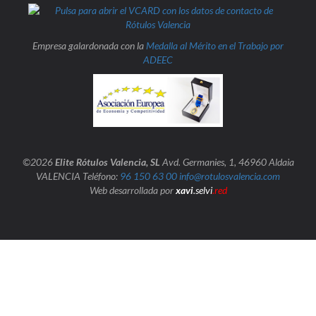
Empresa galardonada con la
Medalla al Mérito en el Trabajo por
ADEEC
©2026
Elite Rótulos Valencia, SL
Avd. Germanies, 1, 46960 Aldaia
VALENCIA Teléfono:
96 150 63 00
info@rotulosvalencia.com
Web desarrollada por
xavi
.selvi
.red