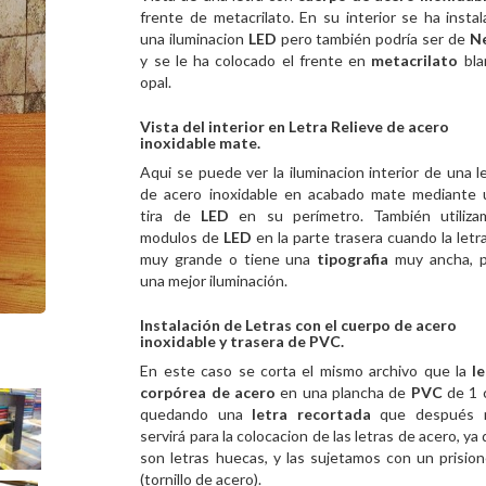
frente de metacrilato. En su interior se ha insta
una iluminacion
LED
pero también podría ser
de
N
y se le ha colocado el frente en
metacrilato
bla
opal.
Vista del interior en Letra Relieve de acero
inoxidable mate.
Aqui se puede ver la iluminacion interior de una l
de acero inoxidable en acabado mate mediante 
tira de
LED
en su perímetro. También utiliza
modulos de
LED
en la parte trasera cuando la letr
muy grande o tiene una
tipografia
muy ancha, p
una mejor iluminación.
Instalación de Letras con el cuerpo de acero
inoxidable y trasera de PVC.
En este caso se corta el mismo archivo que la
l
corpórea de acero
en una plancha de
PVC
de 1 
quedando una
letra recortada
que después 
servirá para la colocacion de las letras de acero, ya
son letras huecas, y las sujetamos con un prisio
(tornillo de acero).