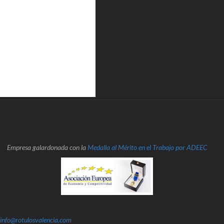
Empresa galardonada con la
Medalla al Mérito en el Trabajo por ADEEC
info@rotulosvalencia.com