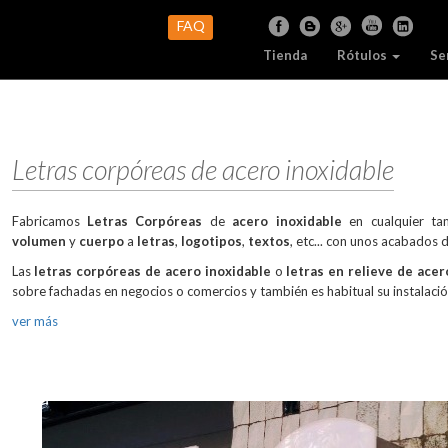
FAQ
Tienda
Rótulos
Se
Letras corpóreas de acero inoxidable
Fabricamos
Letras Corpóreas
de
acero inoxidable
en cualquier t
volumen
y
cuerpo
a
letras
,
logotipos
,
textos
, etc... con unos acabados d
Las
letras corpóreas de acero inoxidable
o
letras en relieve de ace
sobre fachadas en negocios o comercios y también es habitual su instalació
ver más