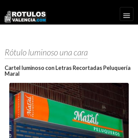
Toggl
navig
Rótulo luminoso una cara
Cartel luminoso con Letras Recortadas Peluquería
Maral