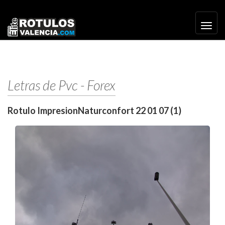
Toggl
navig
Letras de Pvc - Forex
Rotulo ImpresionNaturconfort 22 01 07 (1)