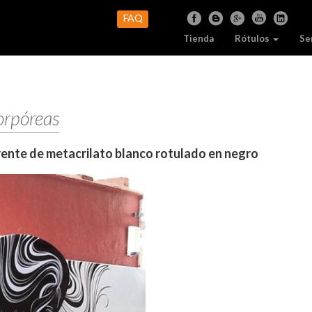
FAQ
Tienda
Rótulos
Se
orpóreas
rente de metacrilato blanco rotulado en negro