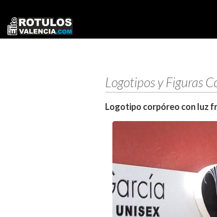
Logotipos y Figuras C
Logotipo corpóreo con luz f