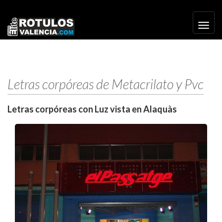
Toggl
navig
Letras corpóreas de Metacrilato y Pvc
Letras corpóreas con Luz vista en Alaquàs