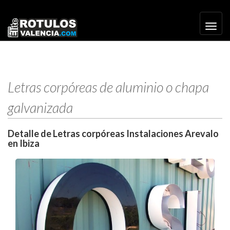
Toggl
navig
Letras corpóreas de aluminio o chapa
galvanizada
Detalle de Letras corpóreas Instalaciones Arevalo
en Ibiza