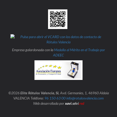
Empresa galardonada con la
Medalla al Mérito en el Trabajo por
ADEEC
©2026
Elite Rótulos Valencia, SL
Avd. Germanies, 1, 46960 Aldaia
VALENCIA Teléfono:
96 150 63 00
info@rotulosvalencia.com
Web desarrollada por
xavi
.selvi
.red